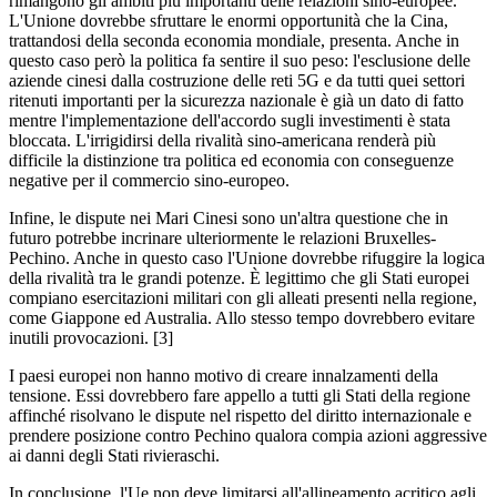
rimangono gli ambiti più importanti delle relazioni sino-europee.
L'Unione dovrebbe sfruttare le enormi opportunità che la Cina,
trattandosi della seconda economia mondiale, presenta. Anche in
questo caso però la politica fa sentire il suo peso: l'esclusione delle
aziende cinesi dalla costruzione delle reti 5G e da tutti quei settori
ritenuti importanti per la sicurezza nazionale è già un dato di fatto
mentre l'implementazione dell'accordo sugli investimenti è stata
bloccata. L'irrigidirsi della rivalità sino-americana renderà più
difficile la distinzione tra politica ed economia con conseguenze
negative per il commercio sino-europeo.
Infine, le dispute nei Mari Cinesi sono un'altra questione che in
futuro potrebbe incrinare ulteriormente le relazioni Bruxelles-
Pechino. Anche in questo caso l'Unione dovrebbe rifuggire la logica
della rivalità tra le grandi potenze. È legittimo che gli Stati europei
compiano esercitazioni militari con gli alleati presenti nella regione,
come Giappone ed Australia. Allo stesso tempo dovrebbero evitare
inutili provocazioni. [3]
I paesi europei non hanno motivo di creare innalzamenti della
tensione. Essi dovrebbero fare appello a tutti gli Stati della regione
affinché risolvano le dispute nel rispetto del diritto internazionale e
prendere posizione contro Pechino qualora compia azioni aggressive
ai danni degli Stati rivieraschi.
In conclusione, l'Ue non deve limitarsi all'allineamento acritico agli