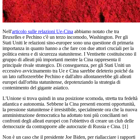
Nell'
articolo sulle relazioni Ue-Cina
abbiamo notato che tra
Bruxelles e Pechino c'è un terzo incomodo, Washington. Per gli
Stati Uniti le relazioni sino-europee sono una questione di primaria
importanza in quanto hanno a che fare con due attori cruciali per la
politica estera e di sicurezza statunitense. I Ventisette costituiscono il
gruppo di alleati più importanti mentre la Cina rappresenta il
principale rivale strategico. Di conseguenza, per gli Stati Uniti un
eccessivo avvicinamento tra Ue e Cina sarebbe deleterio poiché da
un lato rafforzerebbe Pechino e dall'altro allontanerebbe gli alleati
europei dall'orbita statunitense, depotenziando la strategia di
contenimento del gigante asiatico.
L'Unione si trova quindi in una posizione scomoda, stretta tra fedeltà
atlantica e autonomia. Sebbene la Cina presenti enormi opportunità,
la pressione statunitense è irresistibile, specialmente ora che la nuova
amministrazione democratica ha adottato toni più concilianti nei
confronti degli alleati europei con l'obiettivo di creare un club delle
democrazie da contrapporre alle autocrazie di Russia e Cina. [1]
Non è un caso che il presidente Joe Biden, per riallacciare i rapporti