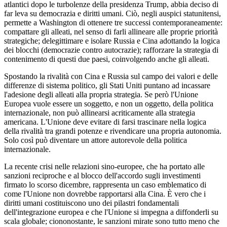
atlantici dopo le turbolenze della presidenza Trump, abbia deciso di
far leva su democrazia e diritti umani. Ciò, negli auspici statunitensi,
permette a Washington di ottenere tre successi contemporaneamente:
compattare gli alleati, nel senso di farli allineare alle proprie priorità
strategiche; delegittimare e isolare Russia e Cina adottando la logica
dei blocchi (democrazie contro autocrazie); rafforzare la strategia di
contenimento di questi due paesi, coinvolgendo anche gli alleati.
Spostando la rivalità con Cina e Russia sul campo dei valori e delle
differenze di sistema politico, gli Stati Uniti puntano ad incassare
l'adesione degli alleati alla propria strategia. Se però l'Unione
Europea vuole essere un soggetto, e non un oggetto, della politica
internazionale, non può allinearsi acriticamente alla strategia
americana. L'Unione deve evitare di farsi trascinare nella logica
della rivalità tra grandi potenze e rivendicare una propria autonomia.
Solo così può diventare un attore autorevole della politica
internazionale.
La recente crisi nelle relazioni sino-europee, che ha portato alle
sanzioni reciproche e al blocco dell'accordo sugli investimenti
firmato lo scorso dicembre, rappresenta un caso emblematico di
come l'Unione non dovrebbe rapportarsi alla Cina. È vero che i
diritti umani costituiscono uno dei pilastri fondamentali
dell'integrazione europea e che l'Unione si impegna a diffonderli su
scala globale; ciononostante, le sanzioni mirate sono tutto meno che