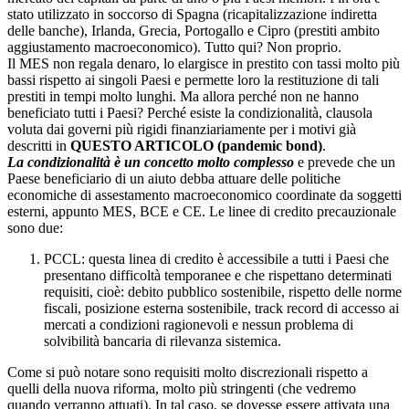
stato utilizzato in soccorso di Spagna (ricapitalizzazione indiretta
delle banche), Irlanda, Grecia, Portogallo e Cipro (prestiti ambito
aggiustamento macroeconomico). Tutto qui? Non proprio.
Il MES non regala denaro, lo elargisce in prestito con tassi molto più
bassi rispetto ai singoli Paesi e permette loro la restituzione di tali
prestiti in tempi molto lunghi. Ma allora perché non ne hanno
beneficiato tutti i Paesi? Perché esiste la condizionalità, clausola
voluta dai governi più rigidi finanziariamente per i motivi già
descritti in
QUESTO ARTICOLO (pandemic bond)
.
La condizionalità è un concetto molto complesso
e prevede che un
Paese beneficiario di un aiuto debba attuare delle politiche
economiche di assestamento macroeconomico coordinate da soggetti
esterni, appunto MES, BCE e CE. Le linee di credito precauzionale
sono due:
PCCL: questa linea di credito è accessibile a tutti i Paesi che
presentano difficoltà temporanee e che rispettano determinati
requisiti, cioè: debito pubblico sostenibile, rispetto delle norme
fiscali, posizione esterna sostenibile, track record di accesso ai
mercati a condizioni ragionevoli e nessun problema di
solvibilità bancaria di rilevanza sistemica.
Come si può notare sono requisiti molto discrezionali rispetto a
quelli della nuova riforma, molto più stringenti (che vedremo
quando verranno attuati). In tal caso, se dovesse essere attivata una