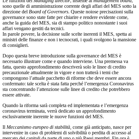
Le funzioni del
Managing director
, insieme al
management board
,
sono quelle di amministrazione corrente degli affari del MES sotto la
direzione del
Board of Governors
. Queste noiose precisazioni sulla
governance sono state fatte per chiarire e rendere evidente come,
anche la guida del MES, sia di stampo politico nonostante i suoi
affari vengano gestiti da tecnici.
In parole povere, la decisione sulle scelte inerenti il MES, spetta ai
ministri delle finanze e non i tecnocrati, i quali svolgono la mansione
di consiglieri.
Dopo questa breve introduzione sulla governance del MES è
necessario illustrare come e quando interviene. Una premessa va
fatta, questo approfondimento descriverà solo le linee di credito
precauzionale attualmente in vigore e non tratterà i temi che
compongono l’attuale pacchetto di riforme che deve essere ancora
confermato: tale scelta è stata fatta perché l’emergenza Coronavirus
sta concentrando l’attenzione sulle linee di credito che potrebbero
essere attivate.
Quando la riforma sarà completa ed implementata e l’emergenza
coronavirus terminata, verrà dedicato un approfondimento
esclusivamente inerente le nuove funzioni del MES.
Il
Meccanismo europeo di stabilità,
come già anticipato, nasce per
intervenire in caso di problemi di solvibilità o perdita di accesso al
mercato dei capitali da parte di uno o più Paesi membri. Fin ora è