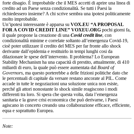
forte disagio. È improbabile che il MES accetti di aprire una linea di
credito ad un Paese senza condizionalità. Se tutti i Paesi la
richiedessero insieme? A chi scrive sembra una ipotesi politicamente
molto improbabile.
Un’ipotesi interessante è apparsa su
VOX.EU “A PROPOSAL
FOR A COVID CREDIT LINE” VOXEU.ORG
pochi giorni fa,
il quale propone la creazione di una
Covid credit line
, con
condizionalità minime e correlate soltanto all’emergenza Covid-19,
cioè poter utilizzare il credito del MES per far fronte allo shock
derivante dall’epidemia e restituirlo in tempi lunghi cosi da
dilazionare le spese dell’intervento. Il problema? Lo European
Stability Mechanism ha una capacità di prestito, attualmente, di 410
miliardi di euro, la quale può essere aumentata dal
Board of
Governors
, ma questo porterebbe a delle frizioni politiche dato che
le percentuali di capitale da versare restano ancorate al PIL. Come
accade in tutte le negoziazioni una soluzione unica non esiste,
perché gli attori nonostante lo shock simile reagiscono i modi
differenti tra loro. Si spera che questa volta, data l’emergenza
sanitaria e la grave crisi economica che può derivarne, i Paesi
agiscano in concerto creando una collaborazione efficace, efficiente,
equa e soprattutto Europea.
Note: