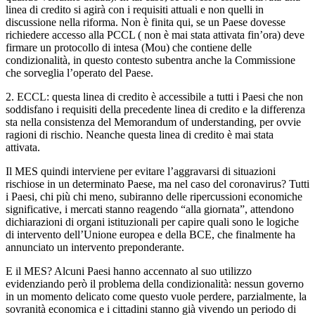
linea di credito si agirà con i requisiti attuali e non quelli in
discussione nella riforma. Non è finita qui, se un Paese dovesse
richiedere accesso alla PCCL ( non è mai stata attivata fin’ora) deve
firmare un protocollo di intesa (Mou) che contiene delle
condizionalità, in questo contesto subentra anche la Commissione
che sorveglia l’operato del Paese.
2. ECCL: questa linea di credito è accessibile a tutti i Paesi che non
soddisfano i requisiti della precedente linea di credito e la differenza
sta nella consistenza del Memorandum of understanding, per ovvie
ragioni di rischio. Neanche questa linea di credito è mai stata
attivata.
Il MES quindi interviene per evitare l’aggravarsi di situazioni
rischiose in un determinato Paese, ma nel caso del coronavirus? Tutti
i Paesi, chi più chi meno, subiranno delle ripercussioni economiche
significative, i mercati stanno reagendo “alla giornata”, attendono
dichiarazioni di organi istituzionali per capire quali sono le logiche
di intervento dell’Unione europea e della BCE, che finalmente ha
annunciato un intervento preponderante.
E il MES? Alcuni Paesi hanno accennato al suo utilizzo
evidenziando però il problema della condizionalità: nessun governo
in un momento delicato come questo vuole perdere, parzialmente, la
sovranità economica e i cittadini stanno già vivendo un periodo di