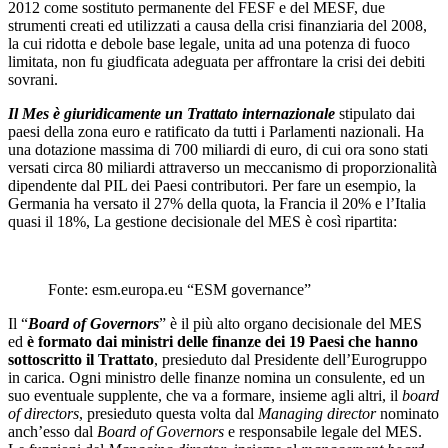
2012 come sostituto permanente del FESF e del MESF, due
strumenti creati ed utilizzati a causa della crisi finanziaria del 2008,
la cui ridotta e debole base legale, unita ad una potenza di fuoco
limitata, non fu giudficata adeguata per affrontare la crisi dei debiti
sovrani.
Il Mes è giuridicamente un Trattato internazionale
stipulato dai
paesi della zona euro e ratificato da tutti i Parlamenti nazionali. Ha
una dotazione massima di 700 miliardi di euro, di cui ora sono stati
versati circa 80 miliardi attraverso un meccanismo di proporzionalità
dipendente dal PIL dei Paesi contributori. Per fare un esempio, la
Germania ha versato il 27% della quota, la Francia il 20% e l’Italia
quasi il 18%, La gestione decisionale del MES è così ripartita:
Fonte: esm.europa.eu “ESM governance”
Il “
Board of Governors
” è il più alto organo decisionale del MES
ed
è formato dai ministri delle finanze dei 19 Paesi che hanno
sottoscritto il Trattato
, presieduto dal Presidente dell’Eurogruppo
in carica. Ogni ministro delle finanze nomina un consulente, ed un
suo eventuale supplente, che va a formare, insieme agli altri, il
board
of directors
, presieduto questa volta dal
Managing director
nominato
anch’esso dal
Board of Governors
e responsabile legale del MES.