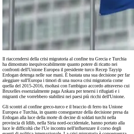
Il riaccendersi della crisi migratoria al confine tra Grecia e Turchia
ha dimostrato inequivocabilmente quanto potere di ricatto nei
confronti dell'Unione Europea il presidente turco Recep Tayyip
Erdogan detenga nelle sue mani. È bastata una sua decisione per far
aleggiare sull'Europa i timori di una nuova crisi migratoria come
quella del 2015-2016, risoltasi con l'ambiguo accordo attraverso cui
Bruxelles essenzialmente paga Ankara per tenersi i rifugiati e i
migranti che vorrebbero stabilirsi nei paesi più ricchi dell'Unione.
Gli scontri al confine greco-turco e il braccio di ferro tra Unione
Europea e Turchia, in quanto conseguenze della decisione presa da
Erdogan alla luce della morte di decine di soldati turchi nella
provincia di Idlib, nella Siria nord-occidentale, hanno portato alla
luce le difficoltà che l'Ue incontra nell'influenzare il corso degli
eventi di politica internazionale. La crisi migratoria è conseguenza