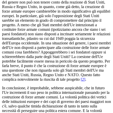
del genere non può non tenere conto della reazione di Stati Uniti,
Russia e Regno Unito, in quanto, come già detto, la creazione di
forze armate europee cambierebbe in modo significativo gli equilibri
europei. In particolare, già solo l'opposizione degli Stati Uniti
sarebbe un elemento in grado di compromettere dal principio il
progetto. A meno che gli Stati membri dell'Ue intenzionati a
costituire forze armate comuni (ipotizziamo ancora che siano i sei
paesi fondatori) non siano disposti a incrinare seriamente le relazioni
transatlantiche, pilastro su cui dal 1949 poggia la sicurezza
dell'Europa occidentale. In una situazione del genere, i paesi membri
dell'Ue non disposti a partecipare alla costruzione delle forze armate
comuni cosa farebbero? Appoggerebbero i sei fondatori oppure si
schiererebbero dalla parte degli Stati Uniti? La coesione dell'Ue
potrebbe facilmente essere messa in pericolo da questo progetto. Per
farla breve, il punto è che la costruzione di forze armate europee è
una questione che non riguarda solo gli Stati membri dell'Ue ma
anche Stati Uniti, Russia, Regno Unito e NATO. Questo fatto
complica notevolmente la riuscita di tale progetto
[2]
.
In conclusione, è improbabile, sebbene auspicabile, che in futuro
l'Ue incrementi il suo peso in politica internazionale passando per la
costruzione di forze armate comuni. La volontà politica dei vertici
delle istituzioni europee e dei capi di governo dei paesi maggiori non
c'è, salvo qualche timida dichiarazione di tanto in tanto sulla
necessità di perseguire una politica estera comune. E la volontà