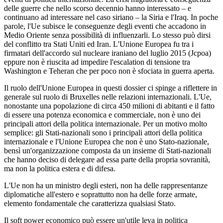
delle guerre che nello scorso decennio hanno interessato – e
continuano ad interessare nel caso siriano – la Siria e l'Iraq. In poche
parole, l'Ue subisce le conseguenze degli eventi che accadono in
Medio Oriente senza possibilità di influenzarli. Lo stesso può dirsi
del conflitto tra Stati Uniti ed Iran. L'Unione Europea fu tra i
firmatari dell'accordo sul nucleare iraniano del luglio 2015 (Jcpoa)
eppure non è riuscita ad impedire l'escalation di tensione tra
Washington e Teheran che per poco non è sfociata in guerra aperta.
Il ruolo dell'Unione Europea in questi dossier ci spinge a riflettere in
generale sul ruolo di Bruxelles nelle relazioni internazionali. L'Ue,
nonostante una popolazione di circa 450 milioni di abitanti e il fatto
di essere una potenza economica e commerciale, non è uno dei
principali attori della politica internazionale. Per un motivo molto
semplice: gli Stati-nazionali sono i principali attori della politica
internazionale e l'Unione Europea che non è uno Stato-nazionale,
bensì un'organizzazione composta da un insieme di Stati-nazionali
che hanno deciso di delegare ad essa parte della propria sovranità,
ma non la politica estera e di difesa.
L'Ue non ha un ministro degli esteri, non ha delle rappresentanze
diplomatiche all'estero e soprattutto non ha delle forze armate,
elemento fondamentale che caratterizza qualsiasi Stato.
Il soft power economico può essere un'utile leva in politica