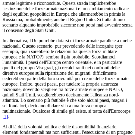
armate legittime e riconosciute. Questa strada implicherebbe
l'estinzione delle forze armate nazionali e un cambiamento radicale
degli equilibri geopolitici in Europa che allarmerebbe in primis la
Russia ma, probabilmente, anche il Regno Unito. Si tratta di uno
scenario alquanto improbabile siccome non potrà mai avvenire senza
il consenso degli Stati Uniti.
In alternativa, l'Ue potrebbe dotarsi di forze armate parallele a quelle
nazionali. Questo scenario, pur prevedendo delle incognite (per
esempio, quali sarebbero le relazioni tra questa forza militare
europea e la NATO?), sembra il più probabile. Scordiamoci
l'unanimità. I paesi dell'Europa centro-orientale, e in particolare
quelli del gruppo Visegrad, già recalcitranti nei confronti delle
direttive europee sulla ripartizione dei migranti, difficilmente
cederebbero parte della loro sovranità per creare delle forze armate
europee. Inoltre, questi paesi, per tutelare la propria sicurezza
nazionale, dovendo scegliere tra forze armate europee e NATO,
quindi Stati Uniti, sceglierebbero decisamente l'alleanza nord-
atlantica. Lo scenario più fattibile è che solo alcuni paesi, magari i
sei fondatori, decidano di dare vita a una forza europea
multinazionale. Qualcosa di simile già esiste, si tratta dell'Eurocorps
[1]
.
Al di là della volontà politica e delle disponibilità finanziarie,
elementi fondamentali ma non sufficienti, l'esecuzione di un progetto