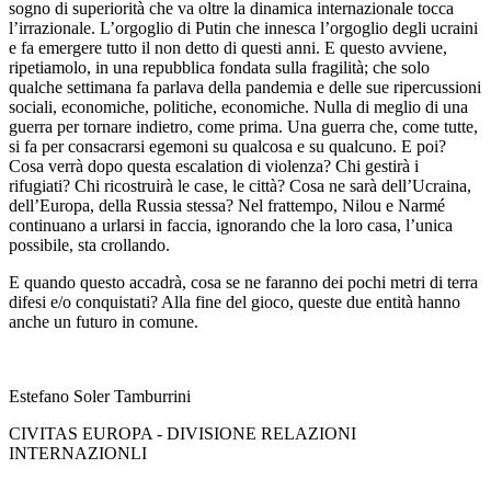
sogno di superiorità che va oltre la dinamica internazionale tocca
l’irrazionale. L’orgoglio di Putin che innesca l’orgoglio degli ucraini
e fa emergere tutto il non detto di questi anni. E questo avviene,
ripetiamolo, in una repubblica fondata sulla fragilità; che solo
qualche settimana fa parlava della pandemia e delle sue ripercussioni
sociali, economiche, politiche, economiche. Nulla di meglio di una
guerra per tornare indietro, come prima. Una guerra che, come tutte,
si fa per consacrarsi egemoni su qualcosa e su qualcuno. E poi?
Cosa verrà dopo questa escalation di violenza? Chi gestirà i
rifugiati? Chi ricostruirà le case, le città? Cosa ne sarà dell’Ucraina,
dell’Europa, della Russia stessa? Nel frattempo, Nilou e Narmé
continuano a urlarsi in faccia, ignorando che la loro casa, l’unica
possibile, sta crollando.
E quando questo accadrà, cosa se ne faranno dei pochi metri di terra
difesi e/o conquistati? Alla fine del gioco, queste due entità hanno
anche un futuro in comune.
Estefano Soler Tamburrini
CIVITAS EUROPA - DIVISIONE RELAZIONI
INTERNAZIONLI