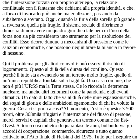
che l’interazione forzata con proprio alter ego, la relazione
conflittuale con il fantasma che richiama alla propria identità, e che,
a forza di invocarlo può anche materializzarsi, passando da
subalterno a sovrano. Oggi, quando la furia della sorella più grande
si riversa su quella più fragile, il sistema sociale di riferimento
dimostra di non avere un quadro giuridico tale per cui l’uso della
forza non sia più considerato uno strumento per la risoluzione dei
conflitti. Esso ricorre dunque a meccanismi di pressione come le
sanzioni economiche, che possono riequilibrare la bilancia in favore
di nessuno.
Qui il problema per gli attori coinvolti: può esservi il rischio di
logoramento. Questo al di là della durata del conflitto. Questo
perché il tutto sta avvenendo su un terreno molto fragile, quello di
un’unica repubblica fondata sulla fragilità. Una casa comune, che
non è più l’URSS ma la Terra stessa. Ce lo ricorda la deterrenza
nucleare, ma anche altri fenomeni come la pandemia e gli eventi
climatici. Un dato di fatto che va al di là delle mire espansionistiche,
dei sogni di gloria e delle ambizioni egemoniche di chi ha voluto la
guerra. Cosa ci si porta a casa?Al momento, l’esito è questo: 3.500
morti, oltre 368mila rifugiati e l’interruzione del flusso di persone,
merci, servizi e capitali che generava un terreno comune fra Est-
Ovest. Si torna così indietro di quarantasette anni, buttando via gli
accordi di cooperazione, commercio, sicurezza e tutto quanto
coltivato nell’Atto finale di Helsinki del 1975. Tutto per inseguire un