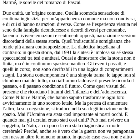
Narmé, le sorelle del romanzo di Pascal.
Due entità, un’origine comune. Quella scomoda sensazione di
continua ingiustizia per un’appartenenza comune ma non condivisa,
e di cui si hanno narrazioni diverse. Come se l’esperienza vissuta nel
seno della famiglia riconducesse a ricordi diversi per entrambe,
facendo rivivere emozioni e sentimenti opposti, narrazioni e versioni
discordanti della stessa storia. Quell’indiscutibile somiglianza che
rende più amara contrapposizione. La dialettica hegeliana al
contrario: in questa storia, dal 1991 la sintesi è implosa su sé stessa
spaccandosi tra tesi e antitesi. Quasi a dimostrare che la storia non è
finita, ma è in continuum spaziosemantico. Gli eventi passati, e
quelli in corso, non sono decifrabili in una logica di compartimenti
stagni. La storia contemporanea è una singola trama: le tappe non si
chiudono mai del tutto, ma riaffiorano laddove il presente ricorda il
passato, e il passato condiziona il futuro. Come quei vissuti del
presente che ricordano i traumi dell’infanzia e dell’adolescenza.
Come Nilou e Narmé, che hanno saputo trasformare ogni loro
avvicinamento in uno scontro letale. Ma la pretesa di annientare
l’altro, la sua negazione, si traduce nella sua legittimazione nello
spazio. Mai l’Ucraina era stata così importante ai nostri occhi. E
quando mai gli ucraini erano stati così uniti? Può mai rivivere un
soggetto, la Nato, a cui poco fa era stata diagnosticata morte
cerebrale? Perché, anche se è vero che la guerra non va paragonata
con nessun altro fenomeno umano, in questo caso essa non è altro