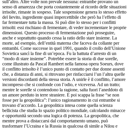
sull’altro. Altre volte non prevale nessuna: entrambe provano un
senso di amarezza che porta costantemente al ricordo delle situazioni
irrisolte, rimaste in sospeso. Tale sospensione genera lo stesso effetto
del lievito, ingrediente quasi impercettibile che però ha l’effetto di
far fermentare tutta la massa. Si può dire lo stesso per i conflitti
irrisolti: essi rischiano di fermentare, di veder incrementare le proprie
dimensioni. Questo processo di fermentazione può proseguire,
anche e soprattutto quando cessa la ratio dello stare insieme. La
morte, ad esempio, dell’entità materna che faceva da collante per
entrambi. Come successe in quel 1991, quando il crollo dell’Unione
Sovietica sancì la fine di un’epoca. Fu la battuta d’arresto di un
“modo di stare insieme”. Potrebbe essere la storia di due sorelle,
come illustrato da Pascal Rambert nella famosa opera Soeurs, dove
il conflitto irrisolto è l’unico punto di contatto per due donne assenti
che, a distanza di anni, si ritrovano per rinfacciarsi l’un l’altra quelle
versioni discordanti della stessa storia. A unirle è il conflitto, l’amore
incompreso che si confonde con l’odio, e viceversa. Ad un tratto;
mentre le sorelle si contendono la ragione, salta fuori l’aneddoto di
un amore perduto in terre straniere. E poi scappa la frase “se non
fosse per la geopolitica”: l’unico ragionamento in cui entrambe si
trovano d’accordo. La geopolitica intesa come quella scienza
bellicista che studia lo spazio politico mondiale, calcolando minacce
e opportunità secondo una logica di potenza. La geopolitica, che
mentre prova a distaccarsi dal comportamento umano, può
trasformare l’Ucraina e la Russia in qualcosa di simile a Nilou e