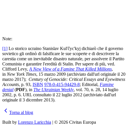
Note:
[1]
Lo storico ucraino Stanislav Kul'čyc'kyj dichiarò che il governo
sovietico gli ordinò di falsificare le sue scoperte e di descrivere la
carestia come un inevitabile disastro naturale, per assolvere il Partito
Comunista e garantire l'eredità di Stalin. Per sapere di più, ved.
Clifford Levy,
A New View of a Famine That Killed Millions
,
in
New York Times
, 15 marzo 2009 (archiviato dall'url originale il 20
marzo 2017);
Century of Genocide: Critical Essays and Eyewitness
Accounts
, p. 93,
ISBN
978-0-415-94429-8
; Editorial,
Famine
denial
(
PDF
), in
The Ukrainian Weekly
, vol. 70, n. 28, 14 luglio
2002, p. 6. URL consultato il 22 luglio 2012 (archiviato dall'url
originale il 3 dicembre 2013).
Torna al blog
Built by
Lorenzo Laricchia
| © 2026 Civitas Europa