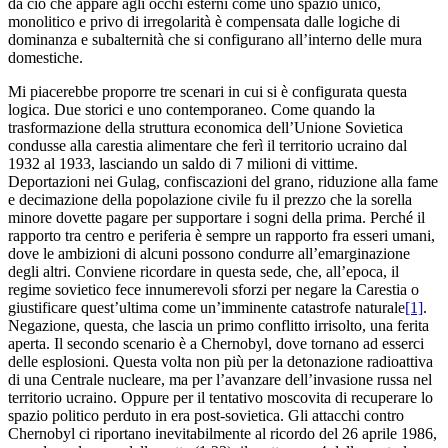
da ciò che appare agli occhi esterni come uno spazio unico,
monolitico e privo di irregolarità è compensata dalle logiche di
dominanza e subalternità che si configurano all’interno delle mura
domestiche.
Mi piacerebbe proporre tre scenari in cui si è configurata questa
logica. Due storici e uno contemporaneo. Come quando la
trasformazione della struttura economica dell’Unione Sovietica
condusse alla carestia alimentare che ferì il territorio ucraino dal
1932 al 1933, lasciando un saldo di 7 milioni di vittime.
Deportazioni nei Gulag, confiscazioni del grano, riduzione alla fame
e decimazione della popolazione civile fu il prezzo che la sorella
minore dovette pagare per supportare i sogni della prima. Perché il
rapporto tra centro e periferia è sempre un rapporto fra esseri umani,
dove le ambizioni di alcuni possono condurre all’emarginazione
degli altri. Conviene ricordare in questa sede, che, all’epoca, il
regime sovietico fece innumerevoli sforzi per negare la Carestia o
giustificare quest’ultima come un’imminente catastrofe naturale
[1]
.
Negazione, questa, che lascia un primo conflitto irrisolto, una ferita
aperta. Il secondo scenario è a Chernobyl, dove tornano ad esserci
delle esplosioni. Questa volta non più per la detonazione radioattiva
di una Centrale nucleare, ma per l’avanzare dell’invasione russa nel
territorio ucraino. Oppure per il tentativo moscovita di recuperare lo
spazio politico perduto in era post-sovietica. Gli attacchi contro
Chernobyl ci riportano inevitabilmente al ricordo del 26 aprile 1986,