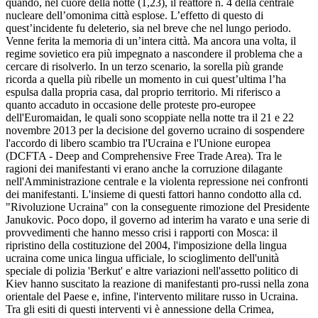
quando, nel cuore della notte (1,23), il reattore n. 4 della centrale
nucleare dell’omonima città esplose. L’effetto di questo di
quest’incidente fu deleterio, sia nel breve che nel lungo periodo.
Venne ferita la memoria di un’intera città. Ma ancora una volta, il
regime sovietico era più impegnato a nascondere il problema che a
cercare di risolverlo. In un terzo scenario, la sorella più grande
ricorda a quella più ribelle un momento in cui quest’ultima l’ha
espulsa dalla propria casa, dal proprio territorio. Mi riferisco a
quanto accaduto in occasione delle proteste pro-europee
dell'Euromaidan, le quali sono scoppiate nella notte tra il 21 e 22
novembre 2013 per la decisione del governo ucraino di sospendere
l'accordo di libero scambio tra l'Ucraina e l'Unione europea
(DCFTA - Deep and Comprehensive Free Trade Area). Tra le
ragioni dei manifestanti vi erano anche la corruzione dilagante
nell'Amministrazione centrale e la violenta repressione nei confronti
dei manifestanti. L'insieme di questi fattori hanno condotto alla cd.
"Rivoluzione Ucraina" con la conseguente rimozione del Presidente
Janukovic. Poco dopo, il governo ad interim ha varato e una serie di
provvedimenti che hanno messo crisi i rapporti con Mosca: il
ripristino della costituzione del 2004, l'imposizione della lingua
ucraina come unica lingua ufficiale, lo scioglimento dell'unità
speciale di polizia 'Berkut' e altre variazioni nell'assetto politico di
Kiev hanno suscitato la reazione di manifestanti pro-russi nella zona
orientale del Paese e, infine, l'intervento militare russo in Ucraina.
Tra gli esiti di questi interventi vi è annessione della Crimea,