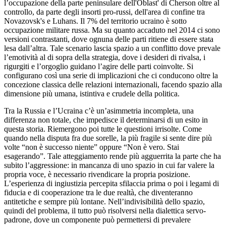
l’occupazione della parte peninsulare dell'Oblast' di Cherson oltre al
controllo, da parte degli insorti pro-russi, dell'area di confine tra
Novazovsk's e Luhans. Il 7% del territorio ucraino è sotto
occupazione militare russa. Ma su quanto accaduto nel 2014 ci sono
versioni contrastanti, dove ognuna delle parti ritiene di essere stata
lesa dall’altra. Tale scenario lascia spazio a un conflitto dove prevale
l’emotività al di sopra della strategia, dove i desideri di rivalsa, i
rigurgiti e l’orgoglio guidano l’agire delle parti coinvolte. Si
configurano così una serie di implicazioni che ci conducono oltre la
concezione classica delle relazioni internazionali, facendo spazio alla
dimensione più umana, istintiva e crudele della politica.
Tra la Russia e l’Ucraina c’è un’asimmetria incompleta, una
differenza non totale, che impedisce il determinarsi di un esito in
questa storia. Riemergono poi tutte le questioni irrisolte. Come
quando nella disputa fra due sorelle, la più fragile si sente dire più
volte “non è successo niente” oppure “Non è vero. Stai
esagerando”. Tale atteggiamento rende più agguerrita la parte che ha
subito l’aggressione: in mancanza di uno spazio in cui far valere la
propria voce, è necessario rivendicare la propria posizione.
L’esperienza di ingiustizia percepita sfilaccia prima o poi i legami di
fiducia e di cooperazione tra le due realtà, che diventeranno
antitetiche e sempre più lontane. Nell’indivisibilità dello spazio,
quindi del problema, il tutto può risolversi nella dialettica servo-
padrone, dove un componente può permettersi di prevalere