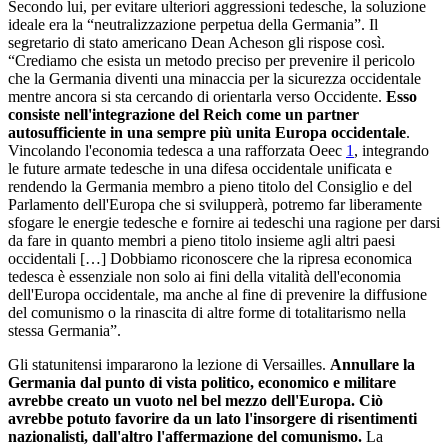
Secondo lui, per evitare ulteriori aggressioni tedesche, la soluzione
ideale era la “neutralizzazione perpetua della Germania”. Il
segretario di stato americano Dean Acheson gli rispose così.
“Crediamo che esista un metodo preciso per prevenire il pericolo
che la Germania diventi una minaccia per la sicurezza occidentale
mentre ancora si sta cercando di orientarla verso Occidente.
Esso
consiste nell'integrazione del Reich come un partner
autosufficiente in una sempre più unita Europa occidentale
.
Vincolando l'economia tedesca a una rafforzata Oeec
1
, integrando
le future armate tedesche in una difesa occidentale unificata e
rendendo la Germania membro a pieno titolo del Consiglio e del
Parlamento dell'Europa che si svilupperà, potremo far liberamente
sfogare le energie tedesche e fornire ai tedeschi una ragione per darsi
da fare in quanto membri a pieno titolo insieme agli altri paesi
occidentali […] Dobbiamo riconoscere che la ripresa economica
tedesca è essenziale non solo ai fini della vitalità dell'economia
dell'Europa occidentale, ma anche al fine di prevenire la diffusione
del comunismo o la rinascita di altre forme di totalitarismo nella
stessa Germania”.
Gli statunitensi impararono la lezione di Versailles.
Annullare la
Germania dal punto di vista politico, economico e militare
avrebbe creato un vuoto nel bel mezzo dell'Europa. Ciò
avrebbe potuto favorire da un lato l'insorgere di risentimenti
nazionalisti, dall'altro l'affermazione del comunismo.
La