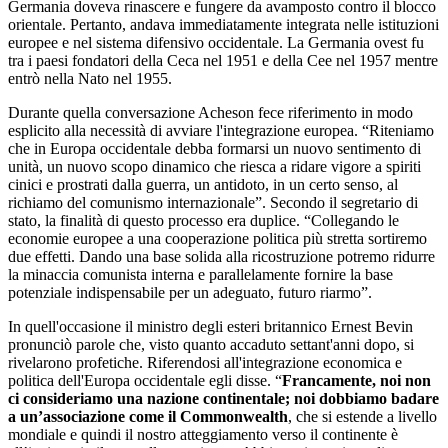
Germania doveva rinascere e fungere da avamposto contro il blocco
orientale. Pertanto, andava immediatamente integrata nelle istituzioni
europee e nel sistema difensivo occidentale. La Germania ovest fu
tra i paesi fondatori della Ceca nel 1951 e della Cee nel 1957 mentre
entrò nella Nato nel 1955.
Durante quella conversazione Acheson fece riferimento in modo
esplicito alla necessità di avviare l'integrazione europea. “Riteniamo
che in Europa occidentale debba formarsi un nuovo sentimento di
unità, un nuovo scopo dinamico che riesca a ridare vigore a spiriti
cinici e prostrati dalla guerra, un antidoto, in un certo senso, al
richiamo del comunismo internazionale”. Secondo il segretario di
stato, la finalità di questo processo era duplice. “Collegando le
economie europee a una cooperazione politica più stretta sortiremo
due effetti. Dando una base solida alla ricostruzione potremo ridurre
la minaccia comunista interna e parallelamente fornire la base
potenziale indispensabile per un adeguato, futuro riarmo”.
In quell'occasione il ministro degli esteri britannico Ernest Bevin
pronunciò parole che, visto quanto accaduto settant'anni dopo, si
rivelarono profetiche. Riferendosi all'integrazione economica e
politica dell'Europa occidentale egli disse. “
Francamente, noi non
ci consideriamo una nazione continentale; noi dobbiamo badare
a un’associazione come il Commonwealth
, che si estende a livello
mondiale e quindi il nostro atteggiamento verso il continente è