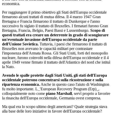
economica.
Per raggiungere il primo obiettivo gli Stati dell'Europa occidentale
firmarono alcuni trattati di mutua difesa. Il 4 marzo 1947 Gran
Bretagna e Francia firmarono il trattato di Dunkerque e l'anno
successivo fu siglato il trattato di Bruxelles. I firmatari furono Gran
Bretagna, Francia, Belgio, Paesi Bassi e Lussemburgo.
Scopo di
questi trattati era creare un deterrente in grado di scongiurare
un'eventuale invasione dell'Europa occidentale da parte
dell'Unione Sovietica.
Tuttavia, i paesi che firmarono il trattato di
Bruxelles non avevano le capacità militari per contrastare
l'imponenza dell'Armata Rossa. Gli Stati Uniti, forti del monopolio
nucleare, furono coinvolti nella difesa dell'Europa occidentale e il 4
aprile 1949 venne firmato il trattato dell'Atlantico del nord che istituì
la Nato.
Avendo le spalle protette dagli Stati Uniti, gli stati dell'Europa
occidentale poterono concentrarsi sulla ricostruzione e sulla
ripartenza economica.
Anche in questo caso l'aiuto di Washington
fu molto importante. L_'European Recovery Program (Erp)_,
colloquialmente noto come
piano Marshall
, servì proprio a favorire
la rinascita dell'Europa occidentale, Germania ovest compresa.
Ma qual era lo scopo ultimo degli americani? Quale strategia stava
alla base delle loro iniziative in favore dell'Europa occidentale?