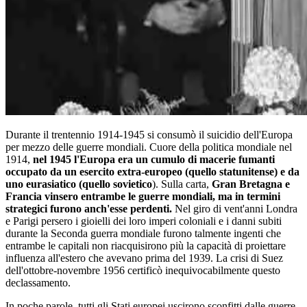
Durante il trentennio 1914-1945 si consumò il suicidio dell'Europa
per mezzo delle guerre mondiali. Cuore della politica mondiale nel
1914,
nel 1945 l'Europa era un cumulo di macerie fumanti
occupato da un esercito extra-europeo (quello statunitense) e da
uno eurasiatico (quello sovietico
). Sulla carta,
Gran Bretagna e
Francia vinsero entrambe le guerre mondiali, ma in termini
strategici furono anch'esse perdenti.
Nel giro di vent'anni Londra
e Parigi persero i gioielli dei loro imperi coloniali e i danni subiti
durante la Seconda guerra mondiale furono talmente ingenti che
entrambe le capitali non riacquisirono più la capacità di proiettare
influenza all'estero che avevano prima del 1939. La crisi di Suez
dell'ottobre-novembre 1956 certificò inequivocabilmente questo
declassamento.
In poche parole, tutti gli Stati europei uscirono sconfitti dalle guerre