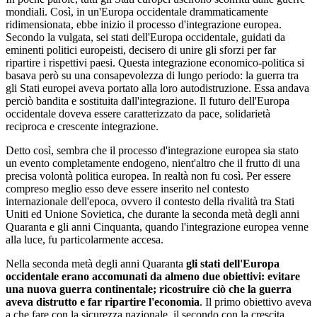
mondiali. Così, in un'Europa occidentale drammaticamente
ridimensionata, ebbe inizio il processo d'integrazione europea.
Secondo la vulgata, sei stati dell'Europa occidentale, guidati da
eminenti politici europeisti, decisero di unire gli sforzi per far
ripartire i rispettivi paesi. Questa integrazione economico-politica si
basava però su una consapevolezza di lungo periodo: la guerra tra
gli Stati europei aveva portato alla loro autodistruzione. Essa andava
perciò bandita e sostituita dall'integrazione. Il futuro dell'Europa
occidentale doveva essere caratterizzato da pace, solidarietà
reciproca e crescente integrazione.
Detto così, sembra che il processo d'integrazione europea sia stato
un evento completamente endogeno, nient'altro che il frutto di una
precisa volontà politica europea. In realtà non fu così. Per essere
compreso meglio esso deve essere inserito nel contesto
internazionale dell'epoca, ovvero il contesto della rivalità tra Stati
Uniti ed Unione Sovietica, che durante la seconda metà degli anni
Quaranta e gli anni Cinquanta, quando l'integrazione europea venne
alla luce, fu particolarmente accesa.
Nella seconda metà degli anni Quaranta
gli stati dell'Europa
occidentale erano accomunati da almeno due obiettivi: evitare
una nuova guerra continentale; ricostruire ciò che la guerra
aveva distrutto e far ripartire l'economia
. Il primo obiettivo aveva
a che fare con la sicurezza nazionale, il secondo con la crescita