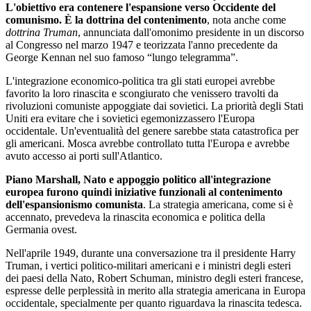
L'obiettivo era contenere l'espansione verso Occidente del
comunismo. È la dottrina del contenimento
, nota anche come
dottrina Truman
, annunciata dall'omonimo presidente in un discorso
al Congresso nel marzo 1947 e teorizzata l'anno precedente da
George Kennan nel suo famoso “lungo telegramma”.
L'integrazione economico-politica tra gli stati europei avrebbe
favorito la loro rinascita e scongiurato che venissero travolti da
rivoluzioni comuniste appoggiate dai sovietici. La priorità degli Stati
Uniti era evitare che i sovietici egemonizzassero l'Europa
occidentale. Un'eventualità del genere sarebbe stata catastrofica per
gli americani. Mosca avrebbe controllato tutta l'Europa e avrebbe
avuto accesso ai porti sull'Atlantico.
Piano Marshall, Nato e appoggio politico all'integrazione
europea furono quindi iniziative funzionali al contenimento
dell'espansionismo comunista
. La strategia americana, come si è
accennato, prevedeva la rinascita economica e politica della
Germania ovest.
Nell'aprile 1949, durante una conversazione tra il presidente Harry
Truman, i vertici politico-militari americani e i ministri degli esteri
dei paesi della Nato, Robert Schuman, ministro degli esteri francese,
espresse delle perplessità in merito alla strategia americana in Europa
occidentale, specialmente per quanto riguardava la rinascita tedesca.